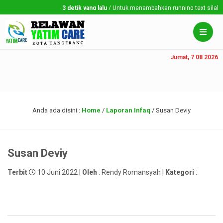
3 detik yang lalu
/ Untuk menambahkan running text silahkan 
Jumat, 7 08 2026
Anda ada disini :
Home
/
Laporan Infaq
/
Susan Deviy
Susan Deviy
Terbit
10 Juni 2022 |
Oleh
: Rendy Romansyah |
Kategori
: