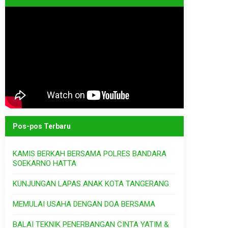
Pos-pos Terbaru
KAMIS BERKAH BERSAMA POLRES BANDARA
SOEKARNO HATTA
KUNJUNGAN LAPAS ANAK KOTA TANGERANG
MEMULAI USAHA DENGAN DOA BERSAMA
BALAI TEKNIK PENERBANGAN CINTA YATIM &