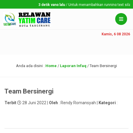
3 detik yang lalu
/ Untuk menambahkan running text silahkan
Kamis, 6 08 2026
Anda ada disini :
Home
/
Laporan Infaq
/
Team Bersinergi
Team Bersinergi
Terbit
28 Juni 2022 |
Oleh
: Rendy Romansyah |
Kategori
: