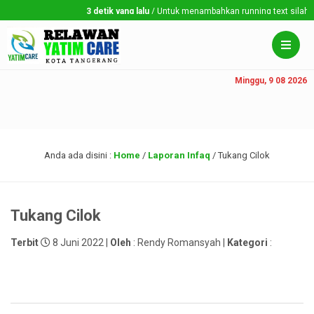
3 detik yang lalu
/ Untuk menambahkan running text silahkan 
Minggu, 9 08 2026
Anda ada disini :
Home
/
Laporan Infaq
/
Tukang Cilok
Tukang Cilok
Terbit
8 Juni 2022 |
Oleh
: Rendy Romansyah |
Kategori
: