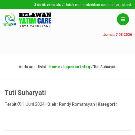
3 detik yang lalu
/ Untuk menambahkan running text silahkan ke
Jumat, 7 08 2026
Anda ada disini :
Home
/
Laporan Infaq
/
Tuti Suharyati
Tuti Suharyati
Terbit
1 Juni 2024 |
Oleh
: Rendy Romansyah |
Kategori
: