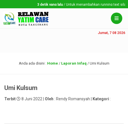
3 detik yang lalu
/ Untuk menambahkan running text silahkan 
Jumat, 7 08 2026
Anda ada disini :
Home
/
Laporan Infaq
/
Umi Kulsum
Umi Kulsum
Terbit
8 Juni 2022 |
Oleh
: Rendy Romansyah |
Kategori
: