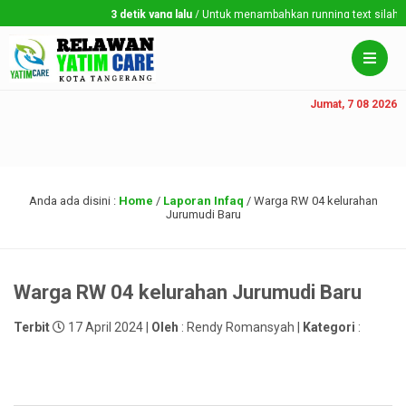
3 detik yang lalu
/ Untuk menambahkan running text silahkan k
Jumat, 7 08 2026
Anda ada disini :
Home
/
Laporan Infaq
/
Warga RW 04 kelurahan
Jurumudi Baru
Warga RW 04 kelurahan Jurumudi Baru
Terbit
17 April 2024 |
Oleh
: Rendy Romansyah |
Kategori
: