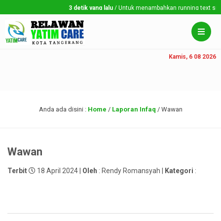
3 detik yang lalu
/ Untuk menambahkan running text silahka
Kamis, 6 08 2026
Anda ada disini :
Home
/
Laporan Infaq
/
Wawan
Wawan
Terbit
18 April 2024 |
Oleh
: Rendy Romansyah |
Kategori
: