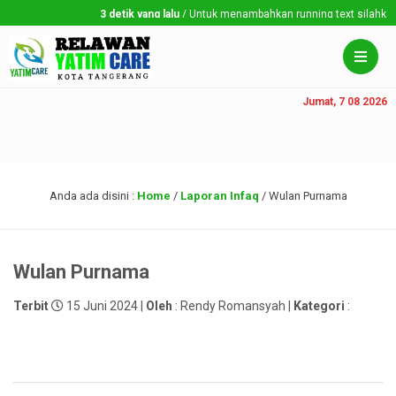
3 detik yang lalu
/ Untuk menambahkan running text silahkan ke
Jumat, 7 08 2026
Anda ada disini :
Home
/
Laporan Infaq
/
Wulan Purnama
Wulan Purnama
Terbit
15 Juni 2024 |
Oleh
: Rendy Romansyah |
Kategori
: