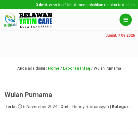
3 detik yang lalu
/ Untuk menambahkan running text silahkan ke
Jumat, 7 08 2026
Anda ada disini :
Home
/
Laporan Infaq
/
Wulan Purnama
Wulan Purnama
Terbit
6 November 2024 |
Oleh
: Rendy Romansyah |
Kategori
: