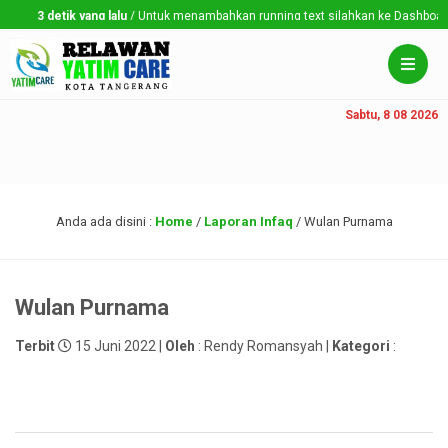
3 detik yang lalu
/ Untuk menambahkan running text silahkan ke Dashboard > 
Sabtu, 8 08 2026
Anda ada disini :
Home
/
Laporan Infaq
/
Wulan Purnama
Wulan Purnama
Terbit
15 Juni 2022 |
Oleh
: Rendy Romansyah |
Kategori
: