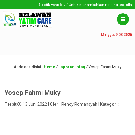
3 detik yang lalu
/ Untuk menambahkan running text silahkan 
Minggu, 9 08 2026
Anda ada disini :
Home
/
Laporan Infaq
/
Yosep Fahmi Muky
Yosep Fahmi Muky
Terbit
13 Juni 2022 |
Oleh
: Rendy Romansyah |
Kategori
: