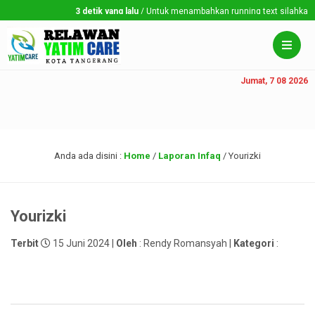
3 detik yang lalu
/ Untuk menambahkan running text silahkan ke 
Jumat, 7 08 2026
Anda ada disini :
Home
/
Laporan Infaq
/
Yourizki
Yourizki
Terbit
15 Juni 2024 |
Oleh
: Rendy Romansyah |
Kategori
: