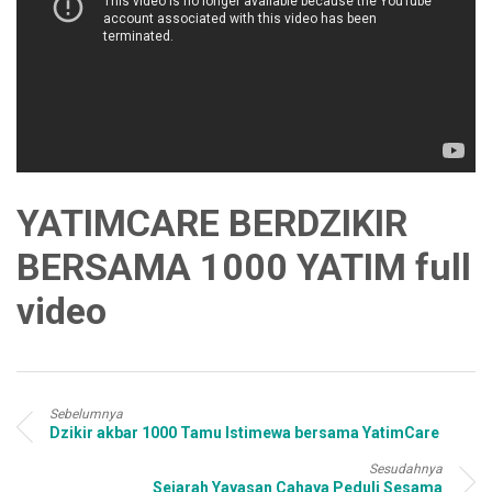
YATIMCARE BERDZIKIR
BERSAMA 1000 YATIM full
video
Sebelumnya
Dzikir akbar 1000 Tamu Istimewa bersama YatimCare
Sesudahnya
Sejarah Yayasan Cahaya Peduli Sesama