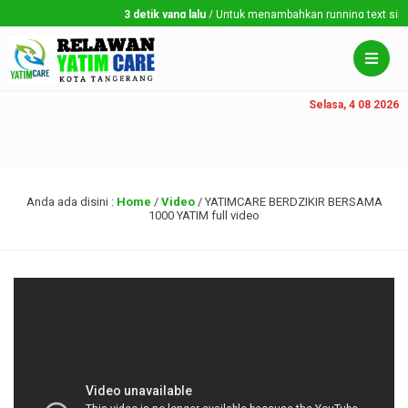
3 detik yang lalu
/ Untuk menambahkan running text silahka
Selasa, 4 08 2026
Anda ada disini :
Home
/
Video
/
YATIMCARE BERDZIKIR BERSAMA
1000 YATIM full video