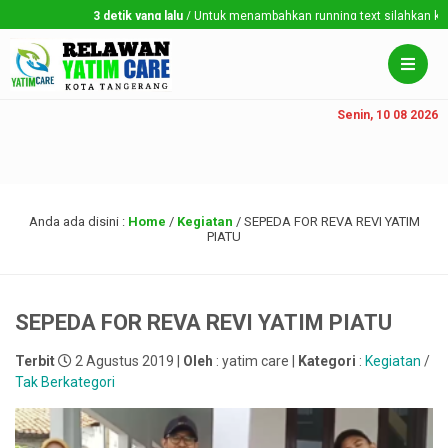
3 detik yang lalu
/ Untuk menambahkan running text silahkan ke Dash
Senin, 10 08 2026
Anda ada disini :
Home
/
Kegiatan
/
SEPEDA FOR REVA REVI YATIM
PIATU
SEPEDA FOR REVA REVI YATIM PIATU
Terbit
2 Agustus 2019 |
Oleh
: yatim care |
Kategori
:
Kegiatan
/
Tak Berkategori