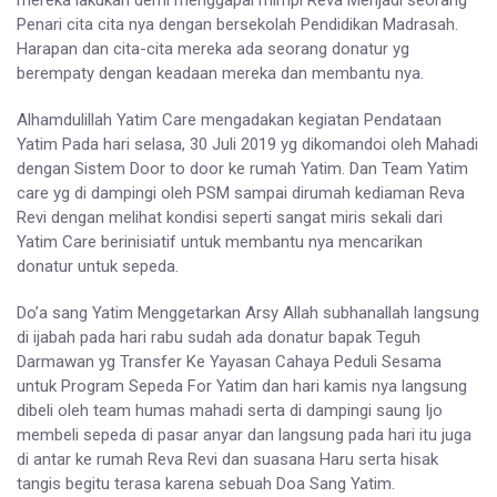
mereka lakukan demi menggapai mimpi Reva Menjadi seorang
Penari cita cita nya dengan bersekolah Pendidikan Madrasah.
Harapan dan cita-cita mereka ada seorang donatur yg
berempaty dengan keadaan mereka dan membantu nya.
Alhamdulillah Yatim Care mengadakan kegiatan Pendataan
Yatim Pada hari selasa, 30 Juli 2019 yg dikomandoi oleh Mahadi
dengan Sistem Door to door ke rumah Yatim. Dan Team Yatim
care yg di dampingi oleh PSM sampai dirumah kediaman Reva
Revi dengan melihat kondisi seperti sangat miris sekali dari
Yatim Care berinisiatif untuk membantu nya mencarikan
donatur untuk sepeda.
Do’a sang Yatim Menggetarkan Arsy Allah subhanallah langsung
di ijabah pada hari rabu sudah ada donatur bapak Teguh
Darmawan yg Transfer Ke Yayasan Cahaya Peduli Sesama
untuk Program Sepeda For Yatim dan hari kamis nya langsung
dibeli oleh team humas mahadi serta di dampingi saung Ijo
membeli sepeda di pasar anyar dan langsung pada hari itu juga
di antar ke rumah Reva Revi dan suasana Haru serta hisak
tangis begitu terasa karena sebuah Doa Sang Yatim.