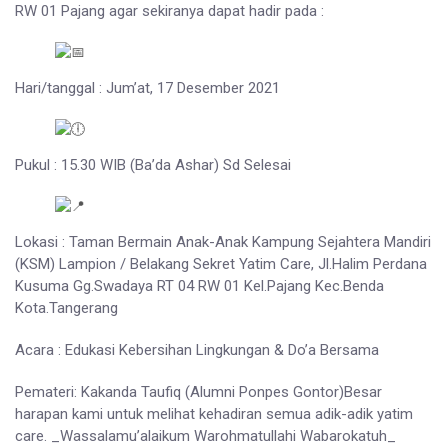
RW 01 Pajang agar sekiranya dapat hadir pada :
Hari/tanggal : Jum’at, 17 Desember 2021
Pukul : 15.30 WIB (Ba’da Ashar) Sd Selesai
Lokasi : Taman Bermain Anak-Anak Kampung Sejahtera Mandiri
(KSM) Lampion / Belakang Sekret Yatim Care, Jl.Halim Perdana
Kusuma Gg.Swadaya RT 04 RW 01 Kel.Pajang Kec.Benda
Kota.Tangerang
Acara : Edukasi Kebersihan Lingkungan & Do’a Bersama
Pemateri: Kakanda Taufiq (Alumni Ponpes Gontor)Besar
harapan kami untuk melihat kehadiran semua adik-adik yatim
care. _Wassalamu’alaikum Warohmatullahi Wabarokatuh_