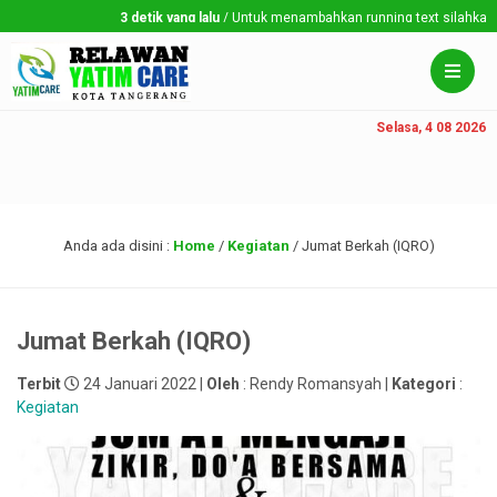
3 detik yang lalu
/ Untuk menambahkan running text silahkan ke D
Selasa, 4 08 2026
Anda ada disini :
Home
/
Kegiatan
/
Jumat Berkah (IQRO)
Jumat Berkah (IQRO)
Terbit
24 Januari 2022 |
Oleh
: Rendy Romansyah |
Kategori
:
Kegiatan