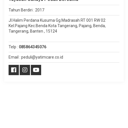
Tahun Berdiri : 2017
Jl.Halim Perdana Kusuma Gg.Madrasah RT 001 RW 02
Kel.Pajang Kec.Benda Kota Tangerang, Pajang, Benda,
Tangerang, Banten , 15124
Telp :
085864345076
Email : peduli@yatimcare.co.id
Copyright ©
Yatim Care
.
Developed by
⊃enscreΛtive
.