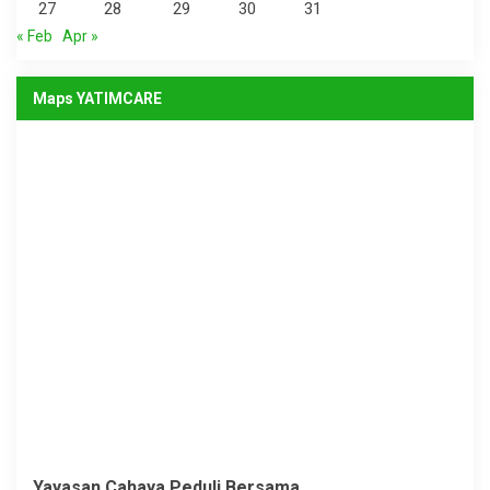
27
28
29
30
31
« Feb
Apr »
Maps YATIMCARE
Yayasan Cahaya Peduli Bersama