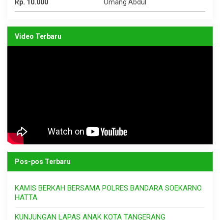
Rp. 10.000
Omang Abdul
Video Terbaru
Pos-pos Terbaru
KAMIS BERKAH BERSAMA POLRES BANDARA SOEKARNO
HATTA
KUNJUNGAN LAPAS ANAK KOTA TANGERANG