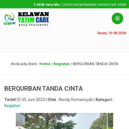
3 detik yang lalu
/ Untuk menambahkan running text silahkan ke 
Senin, 10 08 2026
Anda ada disini :
Home
/
Kegiatan
/
BERQURBAN TANDA CINTA
BERQURBAN TANDA CINTA
Terbit
30 Juni 2023 |
Oleh
: Rendy Romansyah |
Kategori
:
Kegiatan