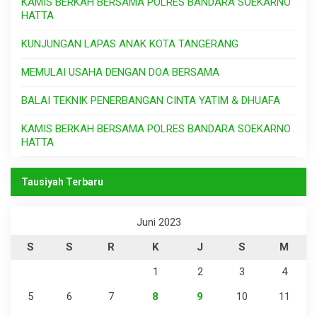
KAMIS BERKAH BERSAMA POLRES BANDARA SOEKARNO
HATTA
KUNJUNGAN LAPAS ANAK KOTA TANGERANG
MEMULAI USAHA DENGAN DOA BERSAMA
BALAI TEKNIK PENERBANGAN CINTA YATIM & DHUAFA
KAMIS BERKAH BERSAMA POLRES BANDARA SOEKARNO
HATTA
Tausiyah Terbaru
Juni 2023
S
S
R
K
J
S
M
1
2
3
4
5
6
7
8
9
10
11