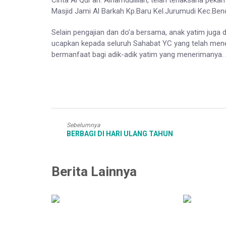
Cinta Al Qur’an. Alhamdulillah, telah terlaksana pek
Masjid Jami Al Barkah Kp.Baru Kel.Jurumudi Kec.Ben
Selain pengajian dan do’a bersama, anak yatim juga d
ucapkan kepada seluruh Sahabat YC yang telah men
bermanfaat bagi adik-adik yatim yang menerimanya.
Sebelumnya
BERBAGI DI HARI ULANG TAHUN
Berita Lainnya