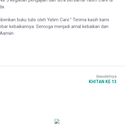
an ke 3 kegiatan pengajian dan do’a bersama Yatim Care di
da.
iberikan buku tulis oleh Yatim Care.“ Terima kasih kami
ebar kebaikannya. Semoga menjadi amal kebaikan dan
 Aamiin
Sesudahnya
KHITAN KE 13