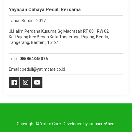
Yayasan Cahaya Peduli Bersama
Tahun Berdiri : 2017
Jl.Halim Perdana Kusuma Gg.Madrasah RT 001 RW 02
Kel.Pajang Kec.Benda Kota Tangerang, Pajang, Benda,
Tangerang, Banten , 15124
Telp :
085864345076
Email : peduli@yatimcare.co.id
Copyright ©
Yatim Care
.
Developed by
⊃enscreΛtive
.