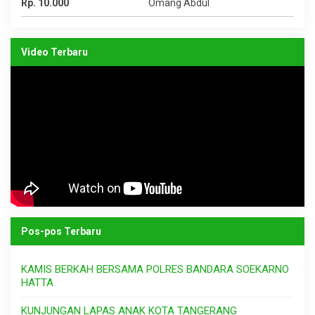
Rp. 10.000
Omang Abdul
Video Terbaru
Pos-pos Terbaru
KAMIS BERKAH BERSAMA POLRES BANDARA SOEKARNO
HATTA
KUNJUNGAN LAPAS ANAK KOTA TANGERANG