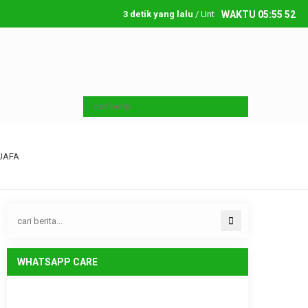
3 detik yang lalu
/ Untuk menambahkan running text s
WAKTU
05
:
55
53
Sabtu, 8 08 2026
UAFA
WHATSAPP CARE