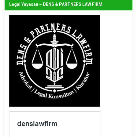
Legal Yayasan – DENS & PARTNERS LAW FIRM