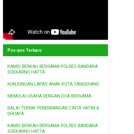
Pos-pos Terbaru
KAMIS BERKAH BERSAMA POLRES BANDARA
SOEKARNO HATTA
KUNJUNGAN LAPAS ANAK KOTA TANGERANG
MEMULAI USAHA DENGAN DOA BERSAMA
BALAI TEKNIK PENERBANGAN CINTA YATIM &
DHUAFA
KAMIS BERKAH BERSAMA POLRES BANDARA
SOEKARNO HATTA