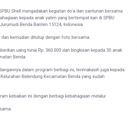
4 SPBU Shell mengadakan kegiatan do’a dan santunan bersama
bahagiaan kepada anak yatim yang bertempat kan di SPBU
, Jurumudi Benda Banten 15124, Indonesia
an dan kemudian ditutup dengan foto bersama.
erikan uang tunai Rp. 360.000 dan bingkisan kepada 30 anak
matan Benda.
angannya dalam program berbagi ini, terimakasih juga kepada
& Kelurahan Belendung Kecamatan Benda yang sudah
am kebaikan ini dengan berbagi kebahagiaan melalui:
esama.