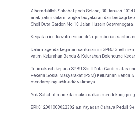
Alhamdulillah Sahabat pada Selasa, 30 Januari 202
anak yatim dalam rangka tasyakuran dan berbagi ke
Shell Duta Garden No 18 Jalan Husein Sastranegara
Kegiatan ini diawali dengan do’a, pemberian santun
Dalam agenda kegiatan santunan ini SPBU Shell memb
yatim Kelurahan Benda & Kelurahan Belendung Keca
Terimakasih kepada SPBU Shell Duta Garden atas und
Pekerja Sosial Masyarakat (PSM) Kelurahan Benda 
mendampingi adik-adik yatimnya.
Yuk Sahabat mari kita maksimalkan mendukung progr
BRI:012001003022302 a.n Yayasan Cahaya Peduli S