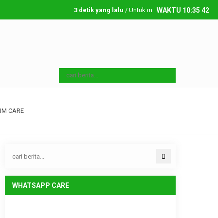
3 detik yang lalu
/ Untuk menambahkan running text sil
WAKTU
10
:
35
43
Jumat, 7 08 2026
IM CARE
WHATSAPP CARE