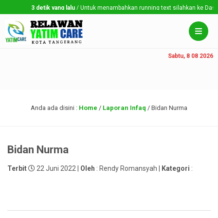
3 detik yang lalu
/ Untuk menambahkan running text silahkan ke Dashboar
Sabtu, 8 08 2026
Anda ada disini :
Home
/
Laporan Infaq
/
Bidan Nurma
Bidan Nurma
Terbit
22 Juni 2022 |
Oleh
: Rendy Romansyah |
Kategori
: