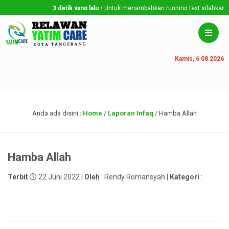
3 detik yang lalu
/ Untuk menambahkan running text silahkan ke D
Kamis, 6 08 2026
Anda ada disini :
Home
/
Laporan Infaq
/
Hamba Allah
Hamba Allah
Terbit
22 Juni 2022 |
Oleh
: Rendy Romansyah |
Kategori
: