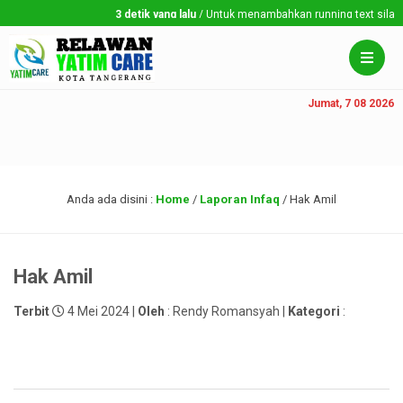
3 detik yang lalu
/ Untuk menambahkan running text silahkan 
Jumat, 7 08 2026
Anda ada disini :
Home
/
Laporan Infaq
/
Hak Amil
Hak Amil
Terbit
4 Mei 2024 |
Oleh
: Rendy Romansyah |
Kategori
: