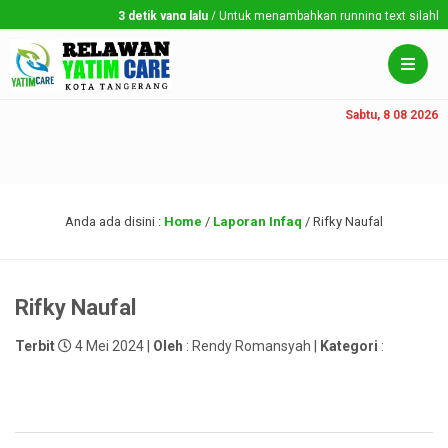
3 detik yang lalu
/ Untuk menambahkan running text silahkan k
Sabtu, 8 08 2026
Anda ada disini :
Home
/
Laporan Infaq
/
Rifky Naufal
Rifky Naufal
Terbit
4 Mei 2024 |
Oleh
: Rendy Romansyah |
Kategori
: