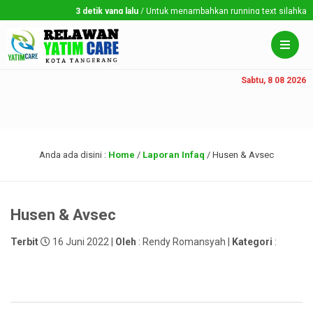
3 detik yang lalu
/ Untuk menambahkan running text silahkan ke 
Sabtu, 8 08 2026
Anda ada disini :
Home
/
Laporan Infaq
/
Husen & Avsec
Husen & Avsec
Terbit
16 Juni 2022 |
Oleh
: Rendy Romansyah |
Kategori
: