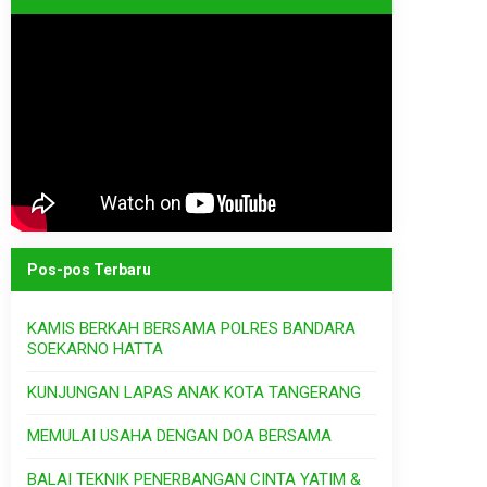
Pos-pos Terbaru
KAMIS BERKAH BERSAMA POLRES BANDARA
SOEKARNO HATTA
KUNJUNGAN LAPAS ANAK KOTA TANGERANG
MEMULAI USAHA DENGAN DOA BERSAMA
BALAI TEKNIK PENERBANGAN CINTA YATIM &