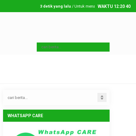
3 detik yang lalu
/ Untuk menambahkan running text silahka
WAKTU
12
:
20
41
Kamis, 6 08 2026
WHATSAPP CARE