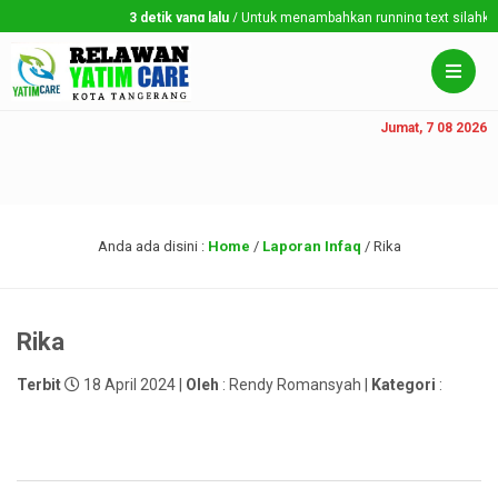
3 detik yang lalu
/ Untuk menambahkan running text silahkan k
Jumat, 7 08 2026
Anda ada disini :
Home
/
Laporan Infaq
/
Rika
Rika
Terbit
18 April 2024 |
Oleh
: Rendy Romansyah |
Kategori
: