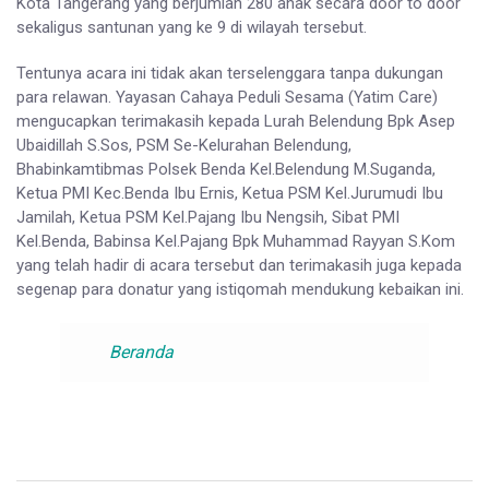
Kota Tangerang yang berjumlah 280 anak secara door to door
sekaligus santunan yang ke 9 di wilayah tersebut.
Tentunya acara ini tidak akan terselenggara tanpa dukungan
para relawan. Yayasan Cahaya Peduli Sesama (Yatim Care)
mengucapkan terimakasih kepada Lurah Belendung Bpk Asep
Ubaidillah S.Sos, PSM Se-Kelurahan Belendung,
Bhabinkamtibmas Polsek Benda Kel.Belendung M.Suganda,
Ketua PMI Kec.Benda Ibu Ernis, Ketua PSM Kel.Jurumudi Ibu
Jamilah, Ketua PSM Kel.Pajang Ibu Nengsih, Sibat PMI
Kel.Benda, Babinsa Kel.Pajang Bpk Muhammad Rayyan S.Kom
yang telah hadir di acara tersebut dan terimakasih juga kepada
segenap para donatur yang istiqomah mendukung kebaikan ini.
Beranda