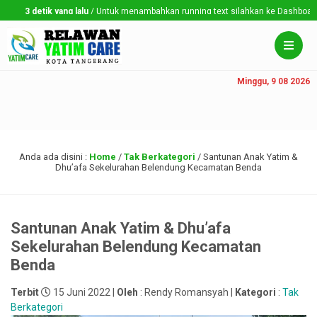
3 detik yang lalu
/ Untuk menambahkan running text silahkan ke Dashboard > Se
Minggu, 9 08 2026
Anda ada disini :
Home
/
Tak Berkategori
/
Santunan Anak Yatim &
Dhu’afa Sekelurahan Belendung Kecamatan Benda
Santunan Anak Yatim & Dhu’afa
Sekelurahan Belendung Kecamatan
Benda
Terbit
15 Juni 2022 |
Oleh
: Rendy Romansyah |
Kategori
:
Tak
Berkategori