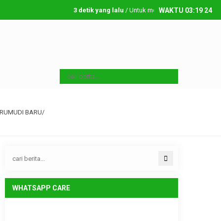
3 detik yang lalu
/ Untuk menambahkan running text sil
WAKTU
03
:
19
25
Sabtu, 8 08 2026
RUMUDI BARU/
WHATSAPP CARE