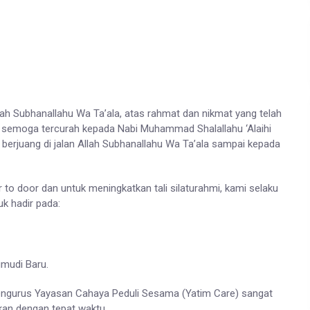
llah Subhanallahu Wa Ta’ala, atas rahmat dan nikmat yang telah
 semoga tercurah kepada Nabi Muhammad Shalallahu ‘Alaihi
berjuang di jalan Allah Subhanallahu Wa Ta’ala sampai kepada
to door dan untuk meningkatkan tali silaturahmi, kami selaku
k hadir pada:
mudi Baru.
pengurus Yayasan Cahaya Peduli Sesama (Yatim Care) sangat
kan dengan tepat waktu.