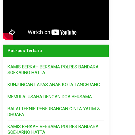
Pos-pos Terbaru
KAMIS BERKAH BERSAMA POLRES BANDARA
SOEKARNO HATTA
KUNJUNGAN LAPAS ANAK KOTA TANGERANG
MEMULAI USAHA DENGAN DOA BERSAMA
BALAI TEKNIK PENERBANGAN CINTA YATIM &
DHUAFA
KAMIS BERKAH BERSAMA POLRES BANDARA
SOEKARNO HATTA