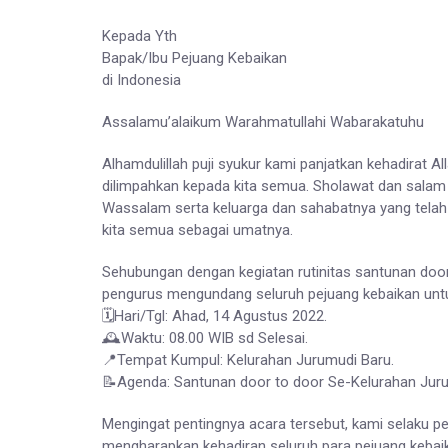
Kepada Yth
Bapak/Ibu Pejuang Kebaikan
di Indonesia
Assalamu’alaikum Warahmatullahi Wabarakatuhu
Alhamdulillah puji syukur kami panjatkan kehadirat A
dilimpahkan kepada kita semua. Sholawat dan salam
Wassalam serta keluarga dan sahabatnya yang telah 
kita semua sebagai umatnya.
Sehubungan dengan kegiatan rutinitas santunan door 
pengurus mengundang seluruh pejuang kebaikan untu
🗓️Hari/Tgl: Ahad, 14 Agustus 2022.
🕰️Waktu: 08.00 WIB sd Selesai.
📍Tempat Kumpul: Kelurahan Jurumudi Baru.
📝Agenda: Santunan door to door Se-Kelurahan Juru
Mengingat pentingnya acara tersebut, kami selaku 
mengharapkan kehadiran seluruh para pejuang kebai